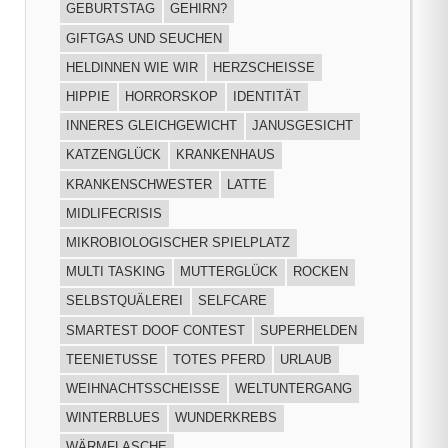
GEBURTSTAG
GEHIRN?
GIFTGAS UND SEUCHEN
HELDINNEN WIE WIR
HERZSCHEISSE
HIPPIE
HORRORSKOP
IDENTITÄT
INNERES GLEICHGEWICHT
JANUSGESICHT
KATZENGLÜCK
KRANKENHAUS
KRANKENSCHWESTER
LATTE
MIDLIFECRISIS
MIKROBIOLOGISCHER SPIELPLATZ
MULTI TASKING
MUTTERGLÜCK
ROCKEN
SELBSTQUÄLEREI
SELFCARE
SMARTEST DOOF CONTEST
SUPERHELDEN
TEENIETUSSE
TOTES PFERD
URLAUB
WEIHNACHTSSCHEISSE
WELTUNTERGANG
WINTERBLUES
WUNDERKREBS
WÄRMFLASCHE