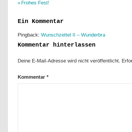
Beitragsnavigation
Vorheriger
Frohes Fest!
Beitrag:
Ein Kommentar
Pingback:
Wunschzettel II – Wunderbra
Kommentar hinterlassen
Deine E-Mail-Adresse wird nicht veröffentlicht.
Erfo
Kommentar
*