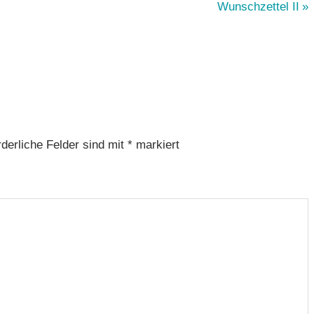
Nächster
Wunschzettel II
Beitrag:
rderliche Felder sind mit
*
markiert