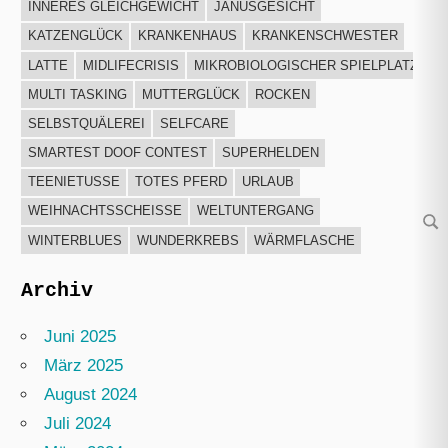
INNERES GLEICHGEWICHT
JANUSGESICHT
KATZENGLÜCK
KRANKENHAUS
KRANKENSCHWESTER
LATTE
MIDLIFECRISIS
MIKROBIOLOGISCHER SPIELPLATZ
MULTI TASKING
MUTTERGLÜCK
ROCKEN
SELBSTQUÄLEREI
SELFCARE
SMARTEST DOOF CONTEST
SUPERHELDEN
TEENIETUSSE
TOTES PFERD
URLAUB
WEIHNACHTSSCHEISSE
WELTUNTERGANG
Su
WINTERBLUES
WUNDERKREBS
WÄRMFLASCHE
Archiv
Juni 2025
März 2025
August 2024
Juli 2024