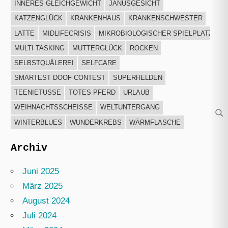
INNERES GLEICHGEWICHT
JANUSGESICHT
KATZENGLÜCK
KRANKENHAUS
KRANKENSCHWESTER
LATTE
MIDLIFECRISIS
MIKROBIOLOGISCHER SPIELPLATZ
MULTI TASKING
MUTTERGLÜCK
ROCKEN
SELBSTQUÄLEREI
SELFCARE
SMARTEST DOOF CONTEST
SUPERHELDEN
TEENIETUSSE
TOTES PFERD
URLAUB
WEIHNACHTSSCHEISSE
WELTUNTERGANG
Su
WINTERBLUES
WUNDERKREBS
WÄRMFLASCHE
Archiv
Juni 2025
März 2025
August 2024
Juli 2024