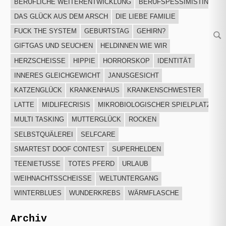
BERUFLICHE WEITERENTWICKLUNG
BERUFSPESSIMISTIN
DAS GLÜCK AUS DEM ARSCH
DIE LIEBE FAMILIE
FUCK THE SYSTEM
GEBURTSTAG
GEHIRN?
Su
GIFTGAS UND SEUCHEN
HELDINNEN WIE WIR
HERZSCHEISSE
HIPPIE
HORRORSKOP
IDENTITÄT
INNERES GLEICHGEWICHT
JANUSGESICHT
KATZENGLÜCK
KRANKENHAUS
KRANKENSCHWESTER
LATTE
MIDLIFECRISIS
MIKROBIOLOGISCHER SPIELPLATZ
MULTI TASKING
MUTTERGLÜCK
ROCKEN
SELBSTQUÄLEREI
SELFCARE
SMARTEST DOOF CONTEST
SUPERHELDEN
TEENIETUSSE
TOTES PFERD
URLAUB
WEIHNACHTSSCHEISSE
WELTUNTERGANG
WINTERBLUES
WUNDERKREBS
WÄRMFLASCHE
Archiv