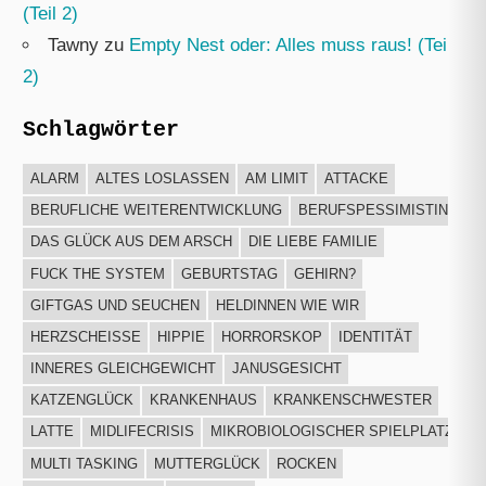
(Teil 2)
Tawny
zu
Empty Nest oder: Alles muss raus! (Teil
2)
Schlagwörter
ALARM
ALTES LOSLASSEN
AM LIMIT
ATTACKE
BERUFLICHE WEITERENTWICKLUNG
BERUFSPESSIMISTIN
DAS GLÜCK AUS DEM ARSCH
DIE LIEBE FAMILIE
FUCK THE SYSTEM
GEBURTSTAG
GEHIRN?
GIFTGAS UND SEUCHEN
HELDINNEN WIE WIR
HERZSCHEISSE
HIPPIE
HORRORSKOP
IDENTITÄT
INNERES GLEICHGEWICHT
JANUSGESICHT
KATZENGLÜCK
KRANKENHAUS
KRANKENSCHWESTER
LATTE
MIDLIFECRISIS
MIKROBIOLOGISCHER SPIELPLATZ
Su
MULTI TASKING
MUTTERGLÜCK
ROCKEN