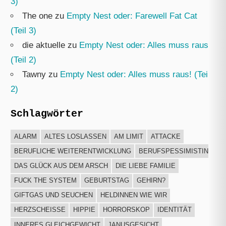
3)
The one
zu
Empty Nest oder: Farewell Fat Cat
(Teil 3)
die aktuelle
zu
Empty Nest oder: Alles muss raus!
(Teil 2)
Tawny
zu
Empty Nest oder: Alles muss raus! (Teil
2)
Schlagwörter
ALARM
ALTES LOSLASSEN
AM LIMIT
ATTACKE
BERUFLICHE WEITERENTWICKLUNG
BERUFSPESSIMISTIN
DAS GLÜCK AUS DEM ARSCH
DIE LIEBE FAMILIE
FUCK THE SYSTEM
GEBURTSTAG
GEHIRN?
GIFTGAS UND SEUCHEN
HELDINNEN WIE WIR
HERZSCHEISSE
HIPPIE
HORRORSKOP
IDENTITÄT
INNERES GLEICHGEWICHT
JANUSGESICHT