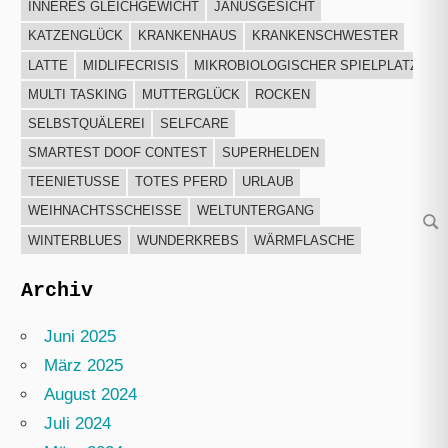
INNERES GLEICHGEWICHT
JANUSGESICHT
KATZENGLÜCK
KRANKENHAUS
KRANKENSCHWESTER
LATTE
MIDLIFECRISIS
MIKROBIOLOGISCHER SPIELPLATZ
MULTI TASKING
MUTTERGLÜCK
ROCKEN
SELBSTQUÄLEREI
SELFCARE
SMARTEST DOOF CONTEST
SUPERHELDEN
TEENIETUSSE
TOTES PFERD
URLAUB
WEIHNACHTSSCHEISSE
WELTUNTERGANG
Su
WINTERBLUES
WUNDERKREBS
WÄRMFLASCHE
Archiv
Juni 2025
März 2025
August 2024
Juli 2024