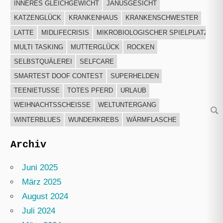
INNERES GLEICHGEWICHT
JANUSGESICHT
KATZENGLÜCK
KRANKENHAUS
KRANKENSCHWESTER
LATTE
MIDLIFECRISIS
MIKROBIOLOGISCHER SPIELPLATZ
MULTI TASKING
MUTTERGLÜCK
ROCKEN
SELBSTQUÄLEREI
SELFCARE
SMARTEST DOOF CONTEST
SUPERHELDEN
TEENIETUSSE
TOTES PFERD
URLAUB
WEIHNACHTSSCHEISSE
WELTUNTERGANG
Su
WINTERBLUES
WUNDERKREBS
WÄRMFLASCHE
Archiv
Juni 2025
März 2025
August 2024
Juli 2024