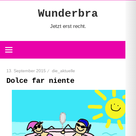
Zum
Wunderbra
Inhalt
springen
Jetzt erst recht.
13. September 2015
die_aktuelle
Dolce far niente