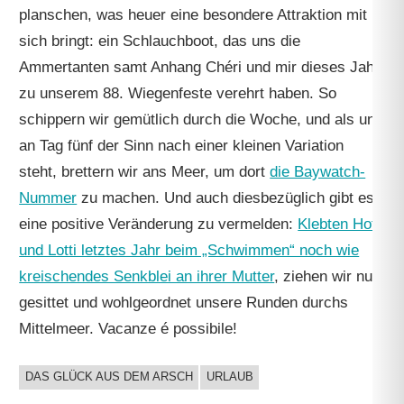
planschen, was heuer eine besondere Attraktion mit
sich bringt: ein Schlauchboot, das uns die
Ammertanten samt Anhang Chéri und mir dieses Jahr
zu unserem 88. Wiegenfeste verehrt haben. So
schippern wir gemütlich durch die Woche, und als uns
an Tag fünf der Sinn nach einer kleinen Variation
steht, brettern wir ans Meer, um dort
die Baywatch-
Nummer
zu machen. Und auch diesbezüglich gibt es
eine positive Veränderung zu vermelden:
Klebten Hotti
und Lotti letztes Jahr beim „Schwimmen“ noch wie
kreischendes Senkblei an ihrer Mutter
, ziehen wir nun
gesittet und wohlgeordnet unsere Runden durchs
Mittelmeer. Vacanze é possibile!
DAS GLÜCK AUS DEM ARSCH
URLAUB
UNCATEGORIZED