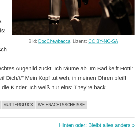
e
s
is!
Bild:
DocChewbacca
, Lizenz:
CC BY-NC-SA
sch
htes Augenlid zuckt. Ich räume ab. Im Bad keift Hotti:
eif Dich
!!!“
Mein Kopf tut weh, in meinen Ohren pfeift
r die Kinder. Ich weiß nur eins: They’re back.
MUTTERGLÜCK
WEIHNACHTSSCHEISSE
Nächster
Hinten oder: Bleibt alles anders
Beitrag: