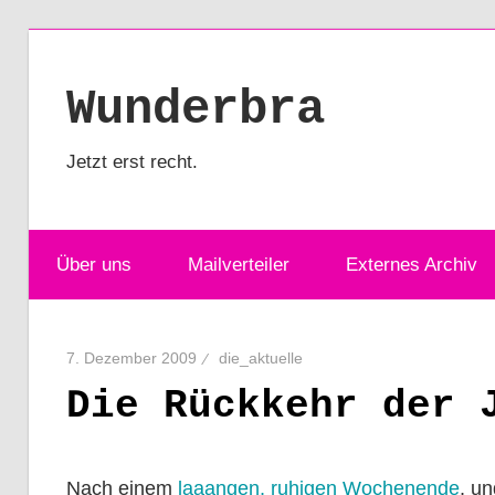
Zum
Inhalt
Wunderbra
springen
Jetzt erst recht.
Über uns
Mailverteiler
Externes Archiv
7. Dezember 2009
die_aktuelle
Die Rückkehr der 
Nach einem
laaangen, ruhigen Wochenende
, un