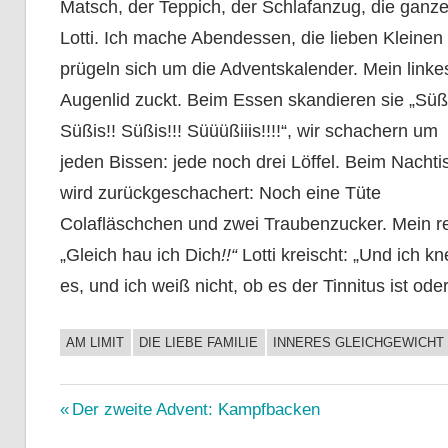
Matsch, der Teppich, der Schlafanzug, die ganz
Lotti. Ich mache Abendessen, die lieben Kleinen
prügeln sich um die Adventskalender. Mein linke
Augenlid zuckt. Beim Essen skandieren sie „Süß
Süßis!! Süßis!!! Süüüßiiis!!!!“, wir schachern um
jeden Bissen: jede noch drei Löffel. Beim Nachti
wird zurückgeschachert: Noch eine Tüte
Colafläschchen und zwei Traubenzucker. Mein rec
„Gleich hau ich Dich
!!“
Lotti kreischt: „Und ich kn
es, und ich weiß nicht, ob es der Tinnitus ist ode
AM LIMIT
DIE LIEBE FAMILIE
INNERES GLEICHGEWICHT
UNCATEGORIZED
Beitragsnavigation
Vorheriger
Der zweite Advent: Kampfbacken
Beitrag: