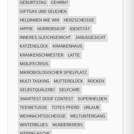
GEBURTSTAG
GEHIRN?
GIFTGAS UND SEUCHEN
HELDINNEN WIE WIR
HERZSCHEISSE
HIPPIE
HORRORSKOP
IDENTITÄT
INNERES GLEICHGEWICHT
JANUSGESICHT
KATZENGLÜCK
KRANKENHAUS
KRANKENSCHWESTER
LATTE
MIDLIFECRISIS
MIKROBIOLOGISCHER SPIELPLATZ
MULTI TASKING
MUTTERGLÜCK
ROCKEN
SELBSTQUÄLEREI
SELFCARE
SMARTEST DOOF CONTEST
SUPERHELDEN
TEENIETUSSE
TOTES PFERD
URLAUB
WEIHNACHTSSCHEISSE
WELTUNTERGANG
WINTERBLUES
WUNDERKREBS
WÄRMFLASCHE