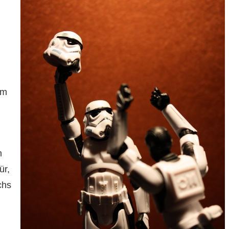
im
m
ür,
chs