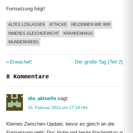
Fortsetzung folgt!
ALTES LOSLASSEN
ATTACKE
HELDINNEN WIE WIR
UNCATEGORIZED
INNERES GLEICHGEWICHT
KRANKENHAUS
WUNDERKREBS
Beitragsnavigation
Vorheriger
Nächster
Erwachet!
Der große Tag (Teil 2)
Beitrag:
Beitrag:
8 Kommentare
die_aktuelle
sagt:
15. Februar 2021 um 17:19 Uhr
Kleines Zwischen-Update, bevor es gleich an die
Fortsetzung geht: Doc Huhn rief heute Nachmittag an