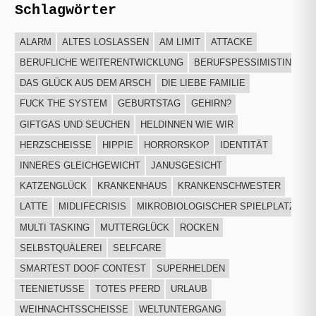
Schlagwörter
ALARM
ALTES LOSLASSEN
AM LIMIT
ATTACKE
BERUFLICHE WEITERENTWICKLUNG
BERUFSPESSIMISTIN
DAS GLÜCK AUS DEM ARSCH
DIE LIEBE FAMILIE
FUCK THE SYSTEM
GEBURTSTAG
GEHIRN?
GIFTGAS UND SEUCHEN
HELDINNEN WIE WIR
HERZSCHEISSE
HIPPIE
HORRORSKOP
IDENTITÄT
INNERES GLEICHGEWICHT
JANUSGESICHT
KATZENGLÜCK
KRANKENHAUS
KRANKENSCHWESTER
LATTE
MIDLIFECRISIS
MIKROBIOLOGISCHER SPIELPLATZ
MULTI TASKING
MUTTERGLÜCK
ROCKEN
SELBSTQUÄLEREI
SELFCARE
SMARTEST DOOF CONTEST
SUPERHELDEN
TEENIETUSSE
TOTES PFERD
URLAUB
WEIHNACHTSSCHEISSE
WELTUNTERGANG